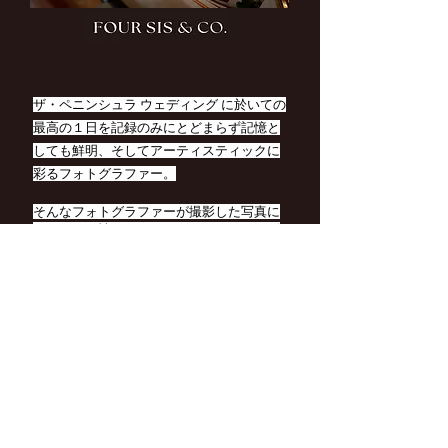
ザ・ペニンシュラ ウェディング に於いての
最高の１日を記録のみにとどまらず記憶と
しても鮮明、そしてアーティスティックに
彩るフォトグラファー。
そんなフォトグラファーが撮影した写真に
ストーリー性をもたせたレイアウト、デザ
インを行い、いつまでも色褪せないアルバ
ムとして唯一無二の一冊へと仕上げます。​
Items
Works
Photographer