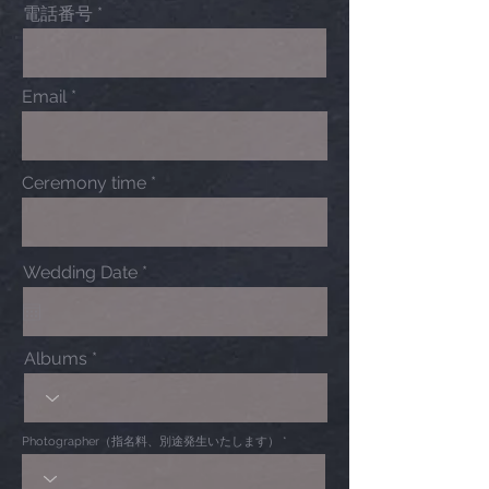
電話番号
Email
Ceremony time
r
Wedding Date
*
e
q
u
i
Albums
r
e
d
Photographer（指名料、別途発生いたします）