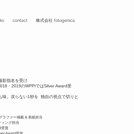
ks
contact
株式会社 fotogenica
の撮影指名を受け
・2019のWPPIではSilver Award受
ち味。戻らない1秒を 独自の視点で切りと
トグラファー掲載 & 表紙担当
 ライティング担当
ard受賞
ver Award受賞