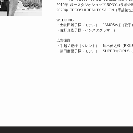
2019年 銀一スタジオショップ SONYコラボ企
2020年 TEGOSHI BEAUTY SALON（手越
WEDDING
・土岐田麗子様（モデル）・JAMOSA様（歌手
・佐野真依子様（インスタグラマー）
広告撮影
・手越祐也様（タレント）・鈴木伸之様（EXIL
・篠田麻里子様（モデル）・SUPER☆GiRLS