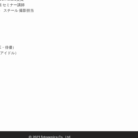
画 セミナー講師
祐也） スチール 撮影担当
）
E・俳優）
（アイドル）
© 2023 fotogenica Co., Ltd