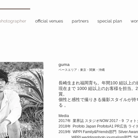
photographer
official venues
partners
special plan
wor
guma
ベースエリア：東京・
​関東・
沖縄
長崎生まれ福岡育ち。年間100 組以上
現在まで 1000 組以上のお客様を担当。2018
賞。
個性と感性で撮りきる撮影スタイルが持
る 。
Media
2017年 業界誌 スタジオNOW 2017・9 フォ
2018年 Profoto Japan ProfotoA1 PR広告
2019年 WPPI Family&Friends部門 Silver Aw
WPPI weddingphoto journalism部門 Sil