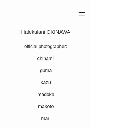
Halekulani OKINAWA
official photographer:
chinami
guma
kazu
madoka
makoto
mari